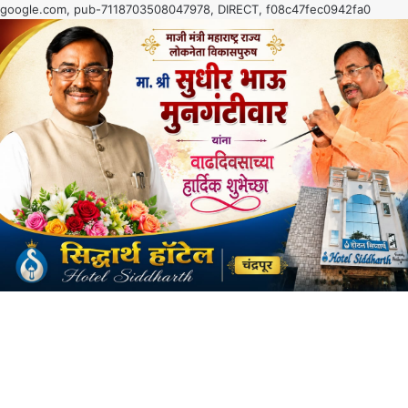
google.com, pub-7118703508047978, DIRECT, f08c47fec0942fa0