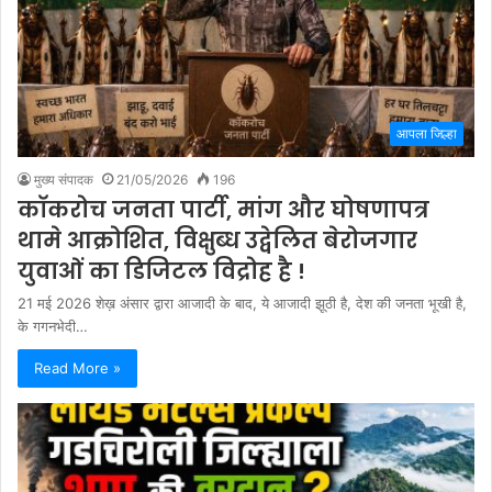
आपला जिल्हा
मुख्य संपादक
21/05/2026
196
काॅकरोच जनता पार्टी, मांग और घोषणापत्र
थामे आक्रोशित, विक्षुब्ध उद्वेलित बेरोजगार
युवाओं का डिजिटल विद्रोह है !
21 मई 2026 शेख़ अंसार द्वारा आजादी के बाद, ये आजादी झूठी है, देश की जनता भूखी है,
के गगनभेदी…
Read More »