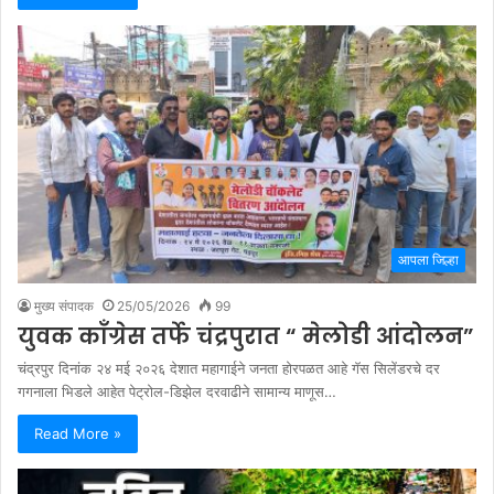
आपला जिल्हा
मुख्य संपादक
25/05/2026
99
युवक कॉंग्रेस तर्फे चंद्रपुरात “ मेलोडी आंदोलन”
चंद्रपुर दिनांक २४ मई २०२६ देशात महागाईने जनता होरपळत आहे गॅस सिलेंडरचे दर
गगनाला भिडले आहेत पेट्रोल-डिझेल दरवाढीने सामान्य माणूस…
Read More »