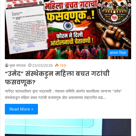
आपला जिल्हा
मुख्य संपादक
23/05/2026
749
“उमेद” संस्थेकडुन महिला बचत गटांची
फसवणूक?
नागेंद्र चटपल्लीवार द्वारा भद्रावती : पंचायत समिति अंतर्गत चालविल्या जानाऱ्या “उमेद”
संस्थेकडुन महिला बचत गटांची फसवणूक होत असल्याच्या तक्रारीत वाढ…
Read More »