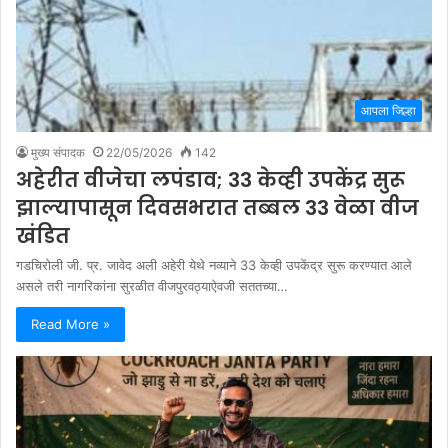
आपला जिल्हा
मुख्य संपादक
22/05/2026
142
अहेरीत वीजेचा लपंडाव; 33 केव्ही उपकेंद्र सुरू
झाल्यापासून दिवसभरात तब्बल 33 वेळा वीज
खंडित
गडचिरोली जी. प्र. जावेद अली अहेरी येथे नव्याने 33 केव्ही उपकेंद्र सुरू करण्यात आले
असले तरी नागरिकांना सुरळीत वीजपुरवठ्याऐवजी सततच्या…
Read More »