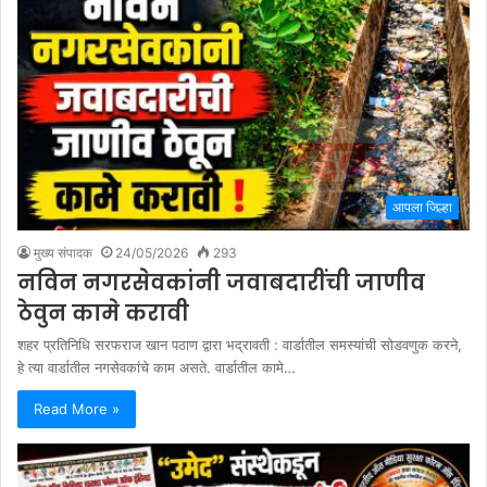
आपला जिल्हा
मुख्य संपादक
24/05/2026
293
नविन नगरसेवकांनी जवाबदारींची जाणीव
ठेवुन कामे करावी
शहर प्रतिनिधि सरफराज खान पठाण द्वारा भद्रावती : वार्डातील समस्यांची सोडवणुक करने,
हे त्या वार्डातील नगसेवकांचे काम असते. वार्डातील कामे…
Read More »