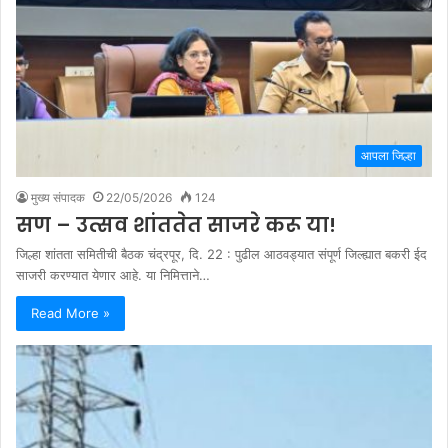
आपला जिल्हा
मुख्य संपादक
22/05/2026
124
सण – उत्सव शांततेत साजरे करू या!
जिल्हा शांतता समितीची बैठक चंद्रपूर, दि. 22 : पुढील आठवड्यात संपूर्ण जिल्ह्यात बकरी ईद
साजरी करण्यात येणार आहे. या निमित्ताने…
Read More »