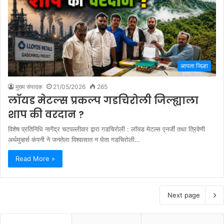
आपला जिल्हा
मुख्य संपादक
21/05/2026
265
लाॅयड मेटल्स प्रकल्प गडचिरोली जिल्ह्याला
शाप की वरदान ?
विशेष प्रतिनिधि नागेंद्र चटपल्लीवार द्वारा गडचिरोली : लाॅयड मेटल्स एनर्जी तथा त्रिवेणी
अर्थमुव्हर्स कंपनी ने जनतेला विश्वासात न घेता गडचिरोली…
Read More »
Next page