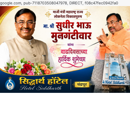
google.com, pub-7118703508047978, DIRECT, f08c47fec0942fa0