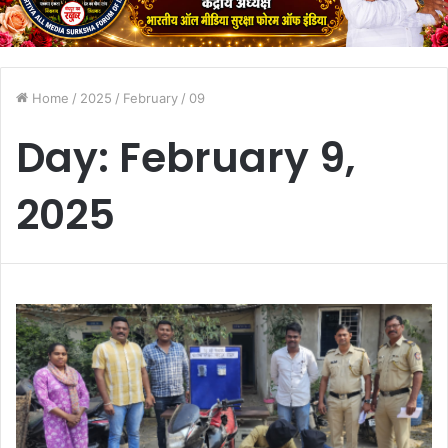
Home
/
2025
/
February
/
09
Day:
February 9,
2025