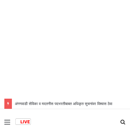
अंगणवाडी सेविका व मदतनीस पदभरतीबाबत अधिकृत सुचनांवर विश्वास ठेवा
Menu
S