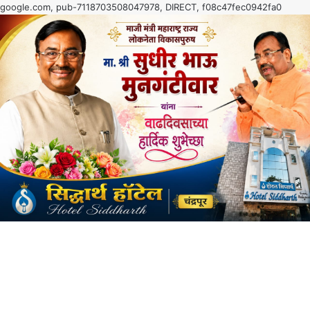
google.com, pub-7118703508047978, DIRECT, f08c47fec0942fa0