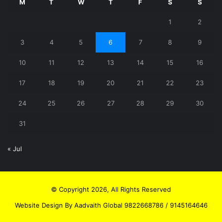
M
T
W
T
F
S
S
1
2
3
4
5
6
7
8
9
10
11
12
13
14
15
16
17
18
19
20
21
22
23
24
25
26
27
28
29
30
31
« Jul
© Copyright 2026, All Rights Reserved
Website Design By Aadvaith Global 9822668786 / 9145164646