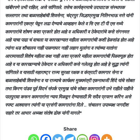
खंबीरपणे उभी राहिल, असे सांगितले. तसेच कार्यक्रमाचे उदघाटक संस्थापक
सल्लागार तथा बाळासाहेबांची शिवसेना, चंद्रपुर जिल्हाप्रमुख नितिनभाऊ मत्ते यांनी
कामगारांनी एकत्र येवून लढा देण्याचे आव्हाहन केले व सि एस टी पी एस मध्ये
कामगारांचे शोषण कशा प्रकारे होत आहे व अधिकारी व ठेकेदारांचे कसे संगनमत
आहे याचा पाढा चं वाचला या कारखान्यात महीला कामगारांची कशी हेळसांड होत आहे
त्यांना धड शौचालय नाही पाळणाघर नाही लहान मुलांना व त्यांच्या मातांना
आरामासाठी विशेष महीला कक्ष नाही अशा प्रकारे महीला कामगारांची पिळवणूक होत
आहे व या कारखान्याचे ठेकेदार व अधिकारी कसे गलेलठ्ठ होत आहे हे सुद्धा त्यांनी
सांगितले व यासाठी महाराष्ट्र राज्य सुरक्षा रक्षक व कंत्राटी कामगार सेना व
बाळासाहेबांची शिवसेना व या राज्याचे कार्यक्षम मुख्यमंत्री एकनाथजी शिंदे यांचे सोबत
तभा किरण पांडव पूर्व विदर्भ संपर्क प्रमुख यांचे सोबत कामगारांनी उभे राहीले पाहीजे
पाठपुरावा करून कामगारांना न्याय मिळवून देण्यासाठी मि सदैव प्रयत्न करिन असे
स्पष्ट आश्वासन त्यांनी या प्रसंगी कामगारांना दिले .. संचालन उपाध्यक्ष जगदीश
सहारे तर आभार अध्यक्ष संतोष ढोक यांनी मानले*
Share