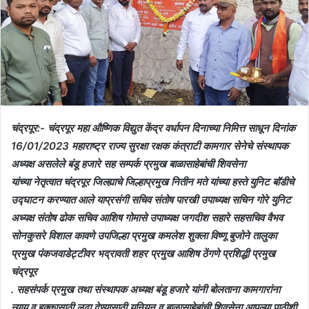
चंद्रपूर:- चंद्रपूर महा औष्णिक विद्युत केंद्र वर्धापन दिनाच्या निमित्त साधून दिनांक
16/01/2023 महाराष्ट्र राज्य सुरक्षा रक्षक कंत्राटी कामगार सेनेचे संस्थापक
अध्यक्ष असलेले बंडू हजारे सह सम्पर्क प्रमुख बाळासाहेबांची शिवसेना
यांच्या नेतृत्वात चंद्रपूर जिल्ह्याचे जिल्हाप्रमुख नितीन मते यांच्या हस्ते युनिट बॉडीचे
उद्घाटन करण्यात आले याप्रसंगी सचिव संतोष पारखी उपाध्यक्ष सचिन गोरे युनिट
अध्यक्ष संतोष ढोक सचिव आशिष गोमासे उपाध्यक्ष जगदीश सहारे सहसचिव वैभव
सोनकुसरे विशाल कावणे उपजिल्हा प्रमुख कमलेश शुक्ला विष्णू बुजोने तालुका
प्रमुख पंकजवाडेट्टीवर भद्रावती शहर प्रमुख आशिष ठेंगणे प्रशिद्धी प्रमुख
चंद्रपूर
. सहसंपर्क प्रमुख तथा संस्थापक अध्यक्ष बंडू हजारे यांनी बोलताना कामगारांना
न्याय व हक्कासाठी लढा देण्यासाठी यूनियन व बाळासाहेबांची शिवसेना आपल्या पाठीशी