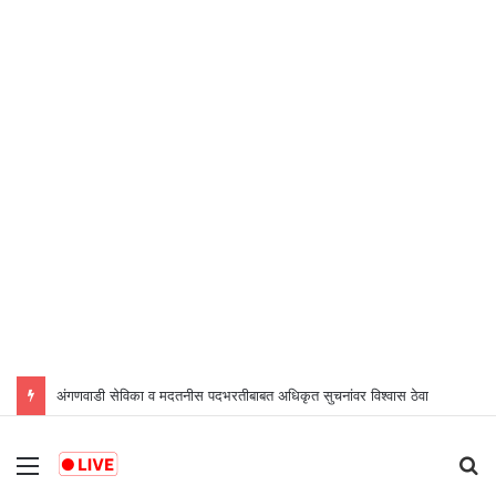
अंगणवाडी सेविका व मदतनीस पदभरतीबाबत अधिकृत सुचनांवर विश्वास ठेवा
Menu
S